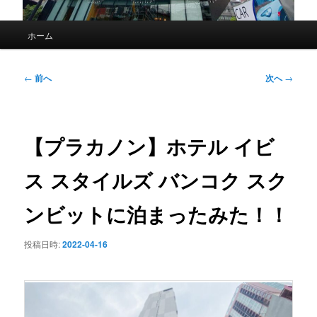
メ
ホーム
イ
ン
メ
投
←
前へ
次へ
→
ニ
稿
ュ
ナ
ー
ビ
ゲ
【プラカノン】ホテル イビ
ー
シ
ス スタイルズ バンコク スク
ョ
ン
ンビットに泊まったみた！！
投稿日時:
2022-04-16