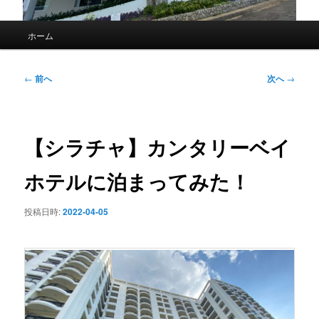
メ
ホーム
イ
ン
メ
投
←
前へ
次へ
→
ニ
稿
ュ
ナ
ー
ビ
ゲ
【シラチャ】カンタリーベイ
ー
シ
ホテルに泊まってみた！
ョ
ン
投稿日時:
2022-04-05