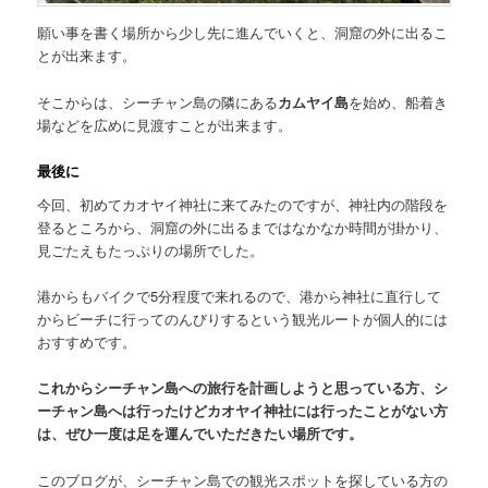
願い事を書く場所から少し先に進んでいくと、洞窟の外に出るこ
とが出来ます。
そこからは、シーチャン島の隣にある
カムヤイ島
を始め、船着き
場などを広めに見渡すことが出来ます。
最後に
今回、初めてカオヤイ神社に来てみたのですが、神社内の階段を
登るところから、洞窟の外に出るまではなかなか時間が掛かり、
見ごたえもたっぷりの場所でした。
港からもバイクで5分程度で来れるので、港から神社に直行して
からビーチに行ってのんびりするという観光ルートが個人的には
おすすめです。
これからシーチャン島への旅行を計画しようと思っている方、シ
ーチャン島へは行ったけどカオヤイ神社には行ったことがない方
は、ぜひ一度は足を運んでいただきたい場所です。
このブログが、シーチャン島での観光スポットを探している方の