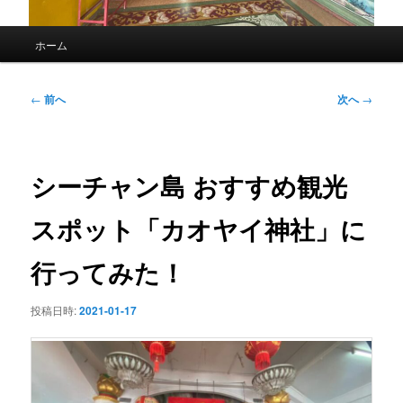
メ
ホーム
イ
ン
メ
投
←
前へ
次へ
→
ニ
稿
ュ
ナ
ー
ビ
ゲ
シーチャン島 おすすめ観光
ー
シ
スポット「カオヤイ神社」に
ョ
ン
行ってみた！
投稿日時:
2021-01-17