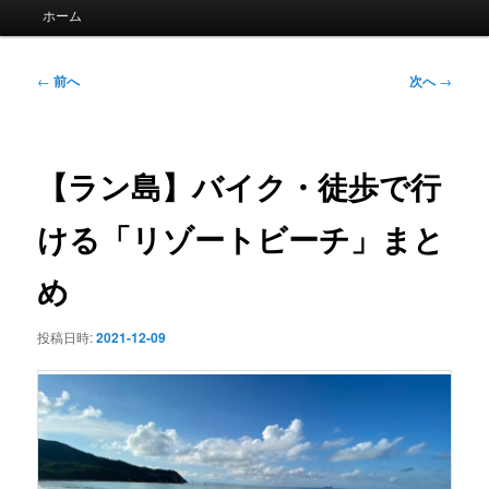
メ
ホーム
イ
ン
メ
投
←
前へ
次へ
→
ニ
稿
ュ
ナ
ー
ビ
ゲ
【ラン島】バイク・徒歩で行
ー
シ
ける「リゾートビーチ」まと
ョ
ン
め
投稿日時:
2021-12-09