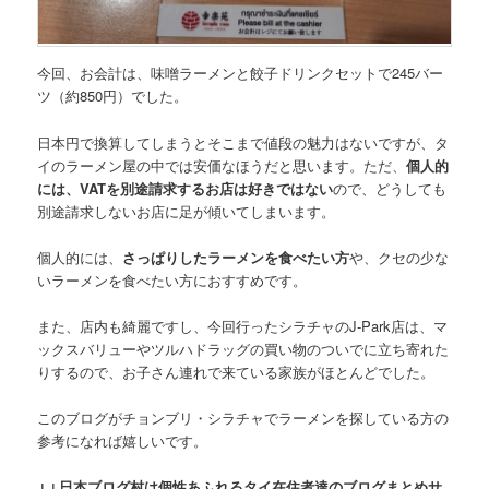
今回、お会計は、
味噌ラーメンと餃子ドリンクセットで245バー
ツ（約850円）
でした。
日本円で換算してしまうとそこまで値段の魅力はないですが、タ
イのラーメン屋の中では安価なほうだと思います。ただ、
個人的
には、VATを別途請求するお店は好きではない
ので、どうしても
別途請求しないお店に足が傾いてしまいます。
個人的には、
さっぱりしたラーメンを食べたい方
や、クセの少な
いラーメンを食べたい方におすすめです。
また、店内も綺麗ですし、今回行ったシラチャのJ-Park店は、マ
ックスバリューやツルハドラッグの買い物のついでに立ち寄れた
りするので、お子さん連れで来ている家族がほとんどでした。
このブログがチョンブリ・シラチャでラーメンを探している方の
参考になれば嬉しいです。
↓↓日本ブログ村は個性あふれるタイ在住者達のブログまとめサ