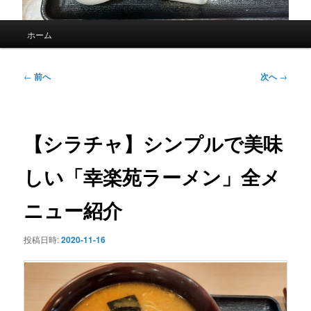
メ
ホーム
イ
ン
メ
投
←
前へ
次へ
→
ニ
稿
ュ
ナ
ー
ビ
ゲ
【シラチャ】シンプルで美味
ー
シ
しい「幸楽苑ラーメン」全メ
ョ
ン
ニュー紹介
投稿日時:
2020-11-16