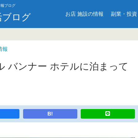
情報ブログ
お店 施設の情報
副業・投資
活ブログ
情報
 バンナー ホテルに泊まって
B!