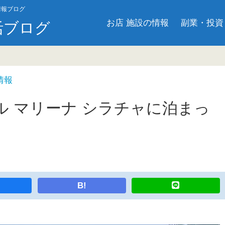
情報ブログ
お店 施設の情報
副業・投資
活ブログ
情報
 マリーナ シラチャに泊まっ
B!