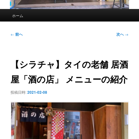
メ
ホーム
イ
ン
メ
投
←
前へ
次へ
→
ニ
稿
ュ
ナ
ー
ビ
ゲ
【シラチャ】タイの老舗 居酒
ー
シ
屋「酒の店」 メニューの紹介
ョ
ン
投稿日時:
2021-02-08