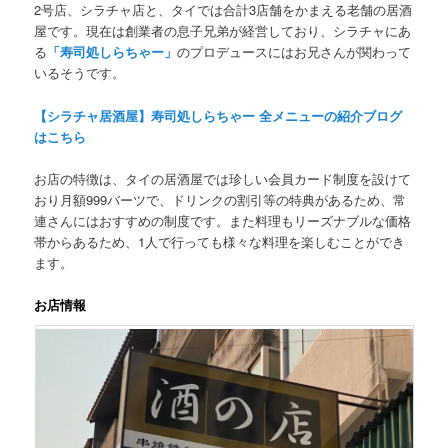
2号店、シラチャ店と、タ
イでは合計3店舗をかまえる老舗の居酒
屋です。
現在は創業者の息子兄弟が経営しており、シラチャにあ
る
「寿司処しらちゃー」
のプロデュースにはお兄さんが関わって
いるそうです。
【シラチャ居酒屋】寿司処しらちゃー 全メニューの紹介ブログ
はこちら
お店の特徴は、タイの居酒屋では珍しい
会員カード制度
を設けて
おり月額999バーツで、ドリンクの割引等の特典があるため、常
連さんにはおすすめの制度です。また料理もリーズナブルな価格
帯からあるため、1人で行っても様々な料理を楽しむことができ
ます。
お店情報