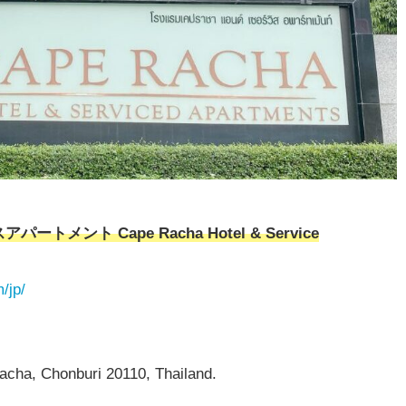
スアパートメント
Cape Racha Hotel & Service
/jp/
ha, Chonburi 20110, Thailand.