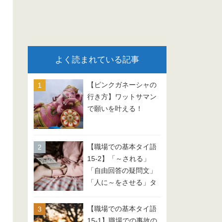
よく読まれている記事
【ピンクガネーシャの
行き方】ワットサマン
で願いを叶える！
【職場での基本タイ語
15-2】「～される」
「自由回答の疑問文」
「人に～をさせる」タ
イ語 会話例文
【職場での基本タイ語
15-1】職場での事故の