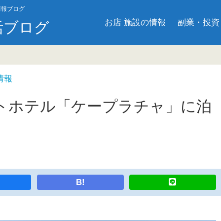
情報ブログ
お店 施設の情報
副業・投資
活ブログ
情報
トホテル「ケープラチャ」に泊
B!