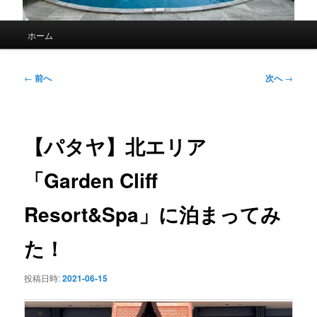
メ
ホーム
イ
ン
メ
投
←
前へ
次へ
→
ニ
稿
ュ
ナ
ー
ビ
ゲ
【パタヤ】北エリア
ー
シ
「Garden Cliff
ョ
ン
Resort&Spa」に泊まってみ
た！
投稿日時:
2021-06-15