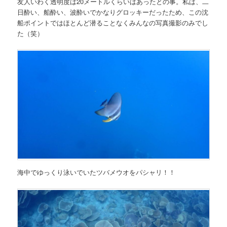
友人いわく透明度は20メートルくらいはあったとの事。私は、二
日酔い、船酔い、波酔いでかなりグロッキーだったため、この沈
船ポイントではほとんど潜ることなくみんなの写真撮影のみでし
た（笑）
海中でゆっくり泳いでいたツバメウオをパシャリ！！