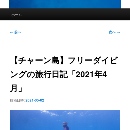
メ
ホーム
イ
ン
メ
投
←
前へ
次へ
→
ニ
稿
ュ
ナ
ー
ビ
ゲ
【チャーン島】フリーダイビ
ー
シ
ングの旅行日記「2021年4
ョ
ン
月」
投稿日時:
2021-05-02