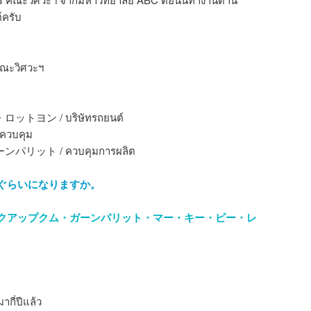
์ครับ
ะวิศวะฯ
ヨン / บริษัทรถยนต์
วบคุม
リット / ควบคุมการผลิต
ぐらいになりますか。
クアップクム・ガーンパリット・マー・キー・ピー・レ
กี่ปีแล้ว