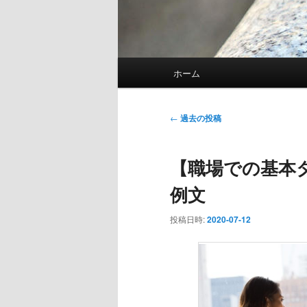
メ
ホーム
イ
ン
メ
投
←
過去の投稿
ニ
稿
ュ
ナ
【職場での基本タ
ー
ビ
ゲ
例文
ー
シ
投稿日時:
2020-07-12
ョ
ン