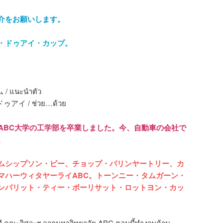
介をお願いします。
・ドゥアイ・カップ。
แนะนำตัว
イ / ช่วย…ด้วย
。ABC大学の工学部を卒業しました。今、自動車の会社で
。
ムシップソン・ピー、チョップ・パリンヤートリー、カ
マハーウィタヤーライ
ABC。トーンニー・タムガーン・
ンパリット・ティー・ボーリサット・ロットヨン・カッ
รี คณะวิศวะฯ จากมหาวิทยาลัย ABC ตอนนี้ทํางานด้าน