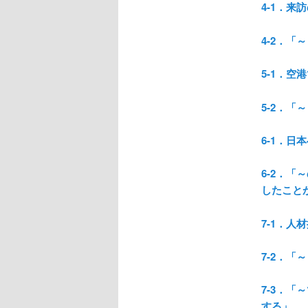
4-1．来
4-2．
5-1．空
5-2．
6-1．日
6-2．
したこと
7-1．人
7-2．「
7-3．
する」