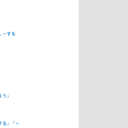
, ～する
よう」
する」「～