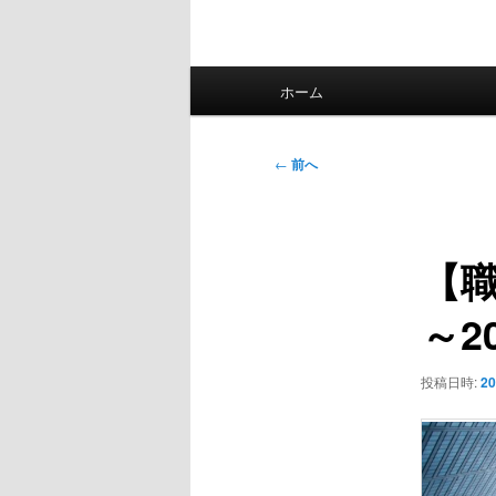
メ
ホーム
イ
ン
メ
投
←
前へ
ニ
稿
ュ
ナ
ー
ビ
【
ゲ
ー
～2
シ
ョ
ン
投稿日時:
20