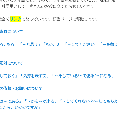
、独学用として、皆さんのお役に立てたら嬉しいです。
は全て
リンク
になっています。該当ページに移動します。
話応答について
いる / ある」「～と思う」「Aが、B」「～してください」「～を教
客応対について
「～しておく」「気持を表す文」「～をしている/～である/～になる」
約の依頼・お願いについて
「実は～である」「～から～が来る」「～してくれない？/～してもら
～したら、いかがですか」