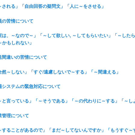
．「～される」「自由回答の疑問文」「人に～をさせる」
社員の苦情について
「実は、～なので～」「～して欲しい, ～してもらいたい」「～したら
～かもしれない」
配送間違いの苦情について
．「全然～しない」「すぐ/遠慮しないで～する」「～間違える」
工場システムの緊急対応について
．「～と言っている」「～そうである」「～の代わりに～する」「～し
残業管理について
．「～することがあるので」「まだ～してないんですか」「もうすぐ～