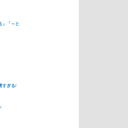
る」「～と
遅すぎる/
」