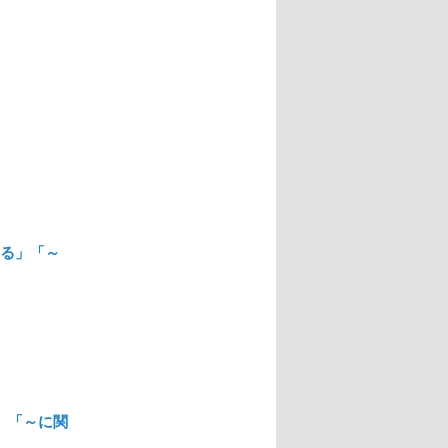
みる」「～
」「～に関