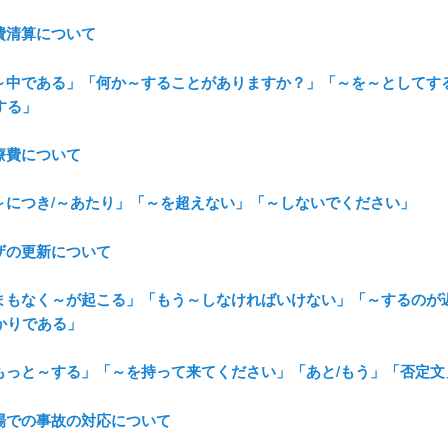
経費清算について
．「～中である」「何か～することがありますか？」「～を～としてす
する」
医療費について
．「～につき/～あたり」「～を超えない」「～しないでください」
ビザの更新について
．「まもなく～が起こる」「もう～しなければいけない」「～するのが
かりである」
．「もっと～する」「～を持って来てください」「あと/もう」「否定文
職場での事故の対応について