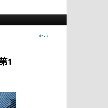
次へ
→
第1