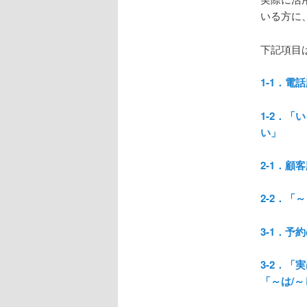
いる方に
下記項目
1-1．電
1-2．「
い」
2-1．顧
2-2．
3-1．予
3-2．
「～は/