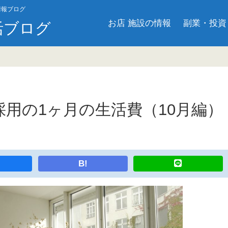
情報ブログ
お店 施設の情報
副業・投資
活ブログ
用の1ヶ月の生活費（10月編）
B!