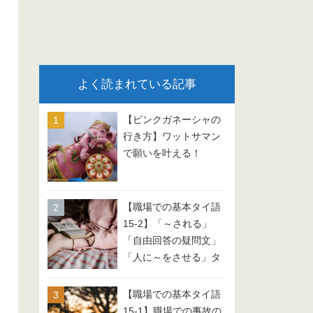
よく読まれている記事
【ピンクガネーシャの
行き方】ワットサマン
で願いを叶える！
【職場での基本タイ語
15-2】「～される」
「自由回答の疑問文」
「人に～をさせる」タ
イ語 会話例文
【職場での基本タイ語
15-1】職場での事故の