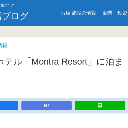
情報ブログ
お店 施設の情報
副業・投資
活ブログ
情報
「Montra Resort」に泊ま
B!