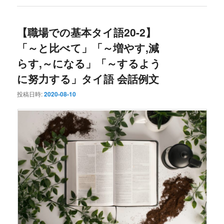
【職場での基本タイ語20-2】
「～と比べて」「～増やす,減
らす,～になる」「～するよう
に努力する」タイ語 会話例文
投稿日時:
2020-08-10