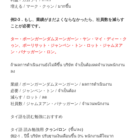
増える / マーク・クゥン / มากขึ้น
例
2-3．もし、業績がまだよくならなかったら、社員数を減らす
ことが必要です。
ター・ポーンガーンダムヌーンガーン・ヤン・マイ・ディー・ク
ゥン、ボーリサット・ジャンペン・トン・ロット・ジャムヌア
ン・パナッガーン・ロン。
ถ้าผลการดำเนินงานยังไม่ดีขึ้น บริษัท จำเป็นต้องลดจำนวนพนักงาน
ลง
業績 / ポーンガーンダムヌーンガーン / ผลการดำเนินงาน
必要 / ジャンペン・トン / จำเป็นต้อง
減らす / ロット / ลด
社員数 / ジャムヌアン・パナッガーン / จำนวนพนักงาน
タイ語を読む勉強におすすめ
タイ語 読み勉強用
クゥン/ロン（
ขึ้น/ลง
）
例2-1．ปีนี้ บริษัท ปรับฐานเงินเดือนขึ้น 3% พนักงานดีใจมาก