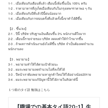
1-1．เมื่อเทียบกับเดือนที่แล้ว เดือนนี้เพิ่มขึ้นเป็น 105% ครับ
1-2．ราคาอาหารที่ภูเก็ตเมื่อเทียบกับในกรุงเทพฯราคาพอ ๆ กัน
1-3．เมื่อเทียบกับปีที่แล้วปีนี้ฝนน้อยมาก
1-4．เมื่อเทียบกับการสอบครั้งที่แล้วครั้งนี้เขาทำได้ดีขึ้น
【2．ขึ้น/ลง】
2-1．ปีนี้ บริษัท ปรับฐานเงินเดือนขึ้น 3% พนักงานดีใจมาก
2-2．เดือนนี้รายจ่ายของ บริษัท ลดลงทำให้กำไรมากขึ้น
2-3．ถ้าผลการดำเนินงานยังไม่ดีขึ้น บริษัท จำเป็นต้องลดจำนวน
พนักงานลง
【3．พยายาม】
3-1．พยายามทำให้ได้ตามเป้าด้วยนะ
3-2．ผมจะพยายามลดจำนวนโอที่ลงให้ได้
3-3．ปีหน้าเราต้องพยายามหาลูกค้าใหม่ให้ได้อย่างน้อย20ราย
3-4．ผมจะพยายามแก้ปัญหานี้ให้ได้ภายในสัปดาห์นี้
１つ前のタイ語 勉強はこちら