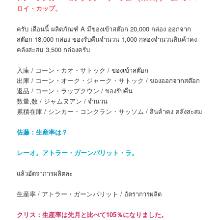
ロイ・カップ。
ครับ เดือนนี้ ผลิตภัณฑ์ A มีของเข้าสต๊อก 20,000 กล่อง ออกจาก
สต๊อก 18,000 กล่อง ของรับคืนจำนวน 1,000 กล่องจำนวนสินค้าคง
คลังสะสม 3,500 กล่องครับ
入庫 / コーン・カオ・サトック / ของเข้าสต๊อก
出庫 / コーン・オーク・ジャーク・サトック / ของออกจากสต๊อก
返品 / コーン・ラップクウン / ของรับคืน
数量,数 / ジャムヌアン / จำนวน
累積在庫 / シンカー・コンクラン・サッソム / สินค้าคง คลังสะสม
佐藤：生産率は？
レーオ。アトラー・ガーンパリット・ラ。
แล้วอัตราการผลิตละ
生産率 / アトラー・ガーンパリット / อัตราการผลิต
クリス：生産率は先月と比べて105％になりました。