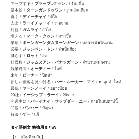
アップする /
プラップ..クゥン
/ ปรับ..ขึ้น
基本給 /
ターンガンドゥワン
/ ฐานเงินเดือน
喜ぶ /
ディーチャイ
/ ดีใจ
支出 /
ラーイチャーイ
/ รายจ่าย
利益 /
ガムライ
/ กำไร
増える /
マーク・クゥン
/ มากขึ้น
業績 /
ポーンガーンダムヌーンガーン
/ ผลการดำเนินงาน
必要 /
ジャンペン・トン
/ จำเป็นต้อง
減らす /
ロット
/ ลด
社員数 /
ジャムヌアン・パナッガーン
/ จำนวนพนักงาน
残業時間 /
オーティー
/ โอที่
来年 /
ピーナー
/ ปีหน้า
新しい顧客を見つける /
ハー・ルーカー・マイ
/ หาลูกค้าใหม่
最低 /
ヤーンノーイ
/ อย่างน้อย
20社 /
イーシップ・ラーイ
/ 20ราย
今週中に /
パーイナイ・サップダー・ニー
/ ภายในสัปดาห์นี้
問題 /
パンハー
/ ปัญหา
解決 /
ゲー
/ แก้
タイ語例文 勉強用まとめ
【1．เมื่อเทียบกับ】