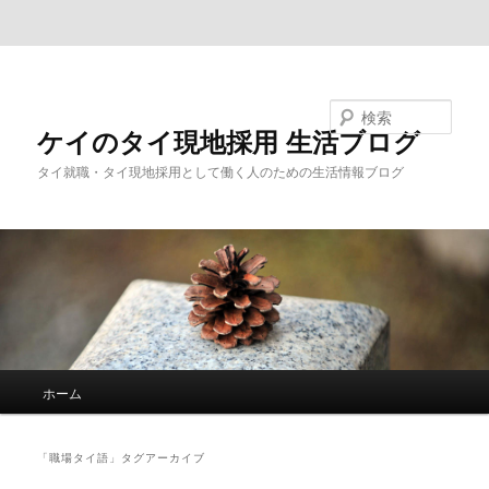
メインコンテンツへ移動
サブコンテンツへ移動
検索
ケイのタイ現地採用 生活ブログ
タイ就職・タイ現地採用として働く人のための生活情報ブログ
メ
ホーム
イ
ン
メ
「
職場タイ語
」タグアーカイブ
ニ