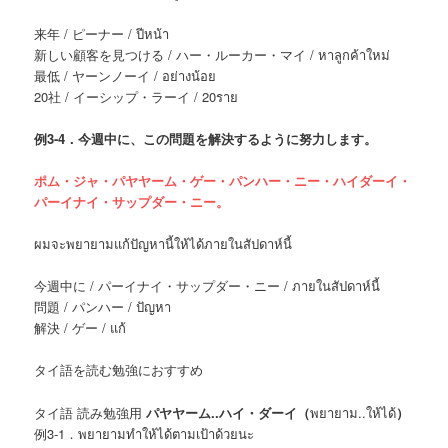
来年 / ピーナー / ปีหน้า
新しい顧客を見つける / ハー・ルーカー・マイ / หาลูกค้าใหม่
最低 / ヤーンノーイ / อย่างน้อย
20社 / イーシップ・ラーイ / 20ราย
例
3-4．今週中に、この問題を解決するように努力します。
ポム・ジャ・パヤヤーム・ゲー・パンハー・ニー・ハイダーイ・
パーイナイ・サップダー・ニー。
ผมจะพยายามแก้ปัญหานี้ให้ได้ภายในสัปดาห์นี้
今週中に / パーイナイ・サップダー・ニー / ภายในสัปดาห์นี้
問題 / パンハー / ปัญหา
解決 / ゲー / แก้
タイ語を読む勉強におすすめ
タイ語 読み勉強用
パヤヤーム..ハイ・ダーイ（
พยายาม..ให้ได้
）
例3-1．พยายามทำให้ได้ตามเป้าด้วยนะ