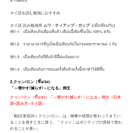
ทำได้ดีขึ้น
タイ語を読む勉強におすすめ
タイ語 読み勉強用
ムワ・ティアップ・ガップ（
เมื่อเทียบกับ
）
例1-1．เมื่อเทียบกับเดือนที่แล้ว เดือนนี้เพิ่มขึ้นเป็น 105% ครับ
例1-2．ราคาอาหารที่ภูเก็ตเมื่อเทียบกับในกรุงเทพฯราคาพอ ๆ กัน
例1-3．เมื่อเทียบกับปีที่แล้วปีนี้ฝนน้อยมาก
例1-4．เมื่อเทียบกับการสอบครั้งที่แล้วครั้งนี้เขาทำได้ดีขึ้น
2.
クゥン/ロン（
ขึ้น/ลง
）
「
～増やす/減らす/～になる
」例文
クゥン/ロン（ขึ้น/ลง）「～増やす/減らす/～になる」例文（日本
語+読み方+タイ語）
「動詞/形容詞＋クゥン/ロン」は、物事や状態が変わってきてい
ることを表すときに使う。「クゥン」はポジティブの意味で使わ
れることが多い。