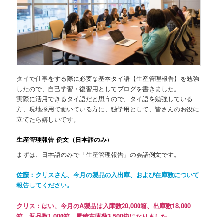
タイで仕事をする際に必要な基本タイ語【生産管理報告】を勉強
したので、自己学習・復習用としてブログを書きました。
実際に活用できるタイ語だと思うので、タイ語を勉強している
方、現地採用で働いている方に、独学用として、皆さんのお役に
立てたら嬉しいです。
生産管理報告 例文（日本語のみ）
まずは、日本語のみで「生産管理報告」の会話例文です。
佐藤：クリスさん、今月の製品の入出庫、および在庫数について
報告してください。
クリス：はい、今月の
A
製品は入庫数
20,000
箱、出庫数
18,000
箱、返品数
1,000
箱、累積在庫数
3,500
箱になりました。