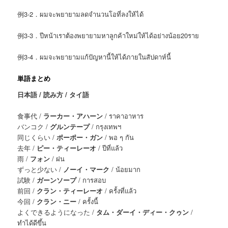
例3-2．ผมจะพยายามลดจำนวนโอที่ลงให้ได้
例3-3．ปีหน้าเราต้องพยายามหาลูกค้าใหม่ให้ได้อย่างน้อย20ราย
例3-4．ผมจะพยายามแก้ปัญหานี้ให้ได้ภายในสัปดาห์นี้
単語まとめ
日本語 / 読み方 / タイ語
食事代 /
ラーカー・アハーン
/ ราคาอาหาร
バンコク /
グルンテープ
/ กรุงเทพฯ
同じくらい /
ポーポー・ガン
/ พอ ๆ กัน
去年 /
ピー・ティーレーオ
/ ปีที่แล้ว
雨 /
フォン
/ ฝน
ずっと少ない /
ノーイ・マーク
/ น้อยมาก
試験 /
ガーンソープ
/ การสอบ
前回 /
クラン・ティーレーオ
/ ครั้งที่แล้ว
今回 /
クラン・ニー
/ ครั้งนี้
よくできるようになった /
タム・ダーイ・ディー・クゥン
/
ทำได้ดีขึ้น