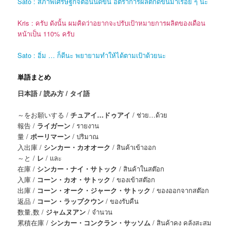
Sato : สภาพเศรษฐกิจตอนนี้ดีขึ้น อัตราการผลิตก็ดีขึ้นมาเรื่อย ๆ นะ
Kris : ครับ ดังนั้น ผมคิดว่าอยากจะปรับเป้าหมายการผลิตของเดือน
หน้าเป็น 110% ครับ
Sato : อิ่ม … ก็ดีนะ พยายามทำให้ได้ตามเป้าด้วยนะ
単語まとめ
日本語 / 読み方 / タイ語
～をお願いする /
チュアイ…ドゥアイ
/ ช่วย…ด้วย
報告 /
ライガーン
/ รายงาน
量 /
ポーリマーン
/ ปริมาณ
入出庫 /
シンカー・カオオーク
/ สินค้าเข้าออก
～と /
レ
/ และ
在庫 /
シンカー・ナイ・サトック
/ สินค้าในสต๊อก
入庫 /
コーン・カオ・サトック
/ ของเข้าสต๊อก
出庫 /
コーン・オーク・ジャーク・サトック
/ ของออกจากสต๊อก
返品 /
コーン・ラップクウン
/ ของรับคืน
数量,数 /
ジャムヌアン
/ จำนวน
累積在庫 /
シンカー・コンクラン・サッソム
/ สินค้าคง คลังสะสม