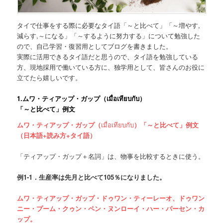
タイで仕事をする際に必要なタイ語「～と比べて」「～増やす,
減らす,～になる」「～するように努力する」について勉強した
ので、自己学習・復習用としてブログを書きました。
実際に活用できるタイ語だと思うので、タイ語を勉強している
方、現地採用で働いている方に、独学用として、皆さんのお役に
立てたら嬉しいです。
1.
ムワ・ティアップ・ガップ（
เมื่อเทียบกับ
）
「～と比べて」例文
ムワ・ティアップ・ガップ（
เมื่อเทียบกับ
）「～と比べて」例文
（日本語+読み方+タイ語）
「ティアップ・ガップ＋名詞」は、物事を比較するときに使う。
例
1-1．
生産率は先月と比べて
105
％になりました。
ムワ・ティアップ・ガップ・ドゥワン・ティーレーオ、ドゥワン
ニー・プーム・クゥン・ペン・ヌンローイ・ハー・パーセン・カ
ップ。