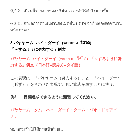
例2-2．เดือนนี้รายจ่ายของ บริษัท ลดลงทำให้กำไรมากขึ้น
例2-3．ถ้าผลการดำเนินงานยังไม่ดีขึ้น บริษัท จำเป็นต้องลดจำนวน
พนักงานลง
3.
パヤヤーム..ハイ・ダーイ（
พยายาม..ให้ได้
）
「～するように努力する」例文
パヤヤーム..ハイ・ダーイ（
พยายาม..ให้ได้
）「～するように努
力する」例文（日本語+読み方+タイ語）
この表現は、「パヤヤーム（努力する）」と、「ハイ・ダーイ
（必ず）」を合わせた表現で、強い意志を表すことに使う。
例
3-1．
目標達成できるように頑張ってください。
パヤヤーム・タム・ハイ・ダーイ・ターム・パオ・ドゥアイ・
ナ。
พยายามทำให้ได้ตามเป้าด้วยนะ