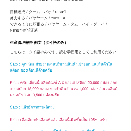
目標達成 / ターム・パオ / ตามเป้า
努力する / パヤヤーム / พยายาม
できるように頑張る / パヤヤーム・タム・ハイ・ダーイ /
พยายามทำให้ได้
生産管理報告 例文（タイ語のみ）
こちらは、タイ語のみです。読む学習用としてご利用ください
Sato : คุณKris ช่วยรายงานปริมาณสินค้าเข้าออก และสินค้าใน
สต๊อก ของเดือนนี้ด้วยครับ
Kris : ครับ เดือนนี้ ผลิตภัณฑ์ A มีของเข้าสต๊อก 20,000 กล่อง ออก
จากสต๊อก 18,000 กล่อง ของรับคืนจำนวน 1,000 กล่องจำนวนสินค้า
คง คลังสะสม 3,500 กล่องครับ
Sato : แล้วอัตราการผลิตละ
Kris : เมื่อเทียบกับเดือนที่แล้ว เดือนนี้เพิ่มขึ้นเป็น 105% ครับ