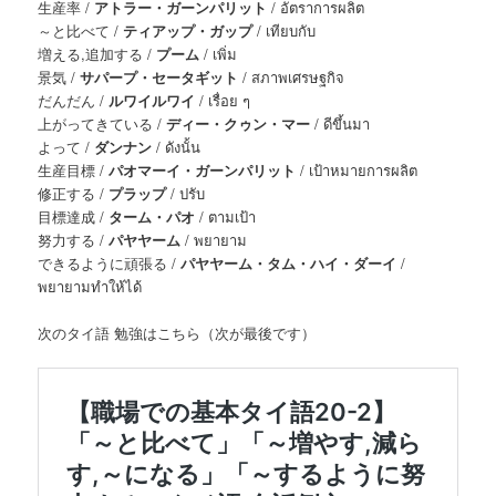
生産率 /
アトラー・ガーンパリット
/ อัตราการผลิต
～と比べて /
ティアップ・ガップ
/ เทียบกับ
増える,追加する /
プーム
/ เพิ่ม
景気 /
サパープ・セータギット
/ สภาพเศรษฐกิจ
だんだん /
ルワイルワイ
/ เรื่อย ๆ
上がってきている /
ディー・クゥン・マー
/ ดีขึ้นมา
よって /
ダンナン
/ ดังนั้น
生産目標 /
パオマーイ・ガーンパリット
/ เป้าหมายการผลิต
修正する /
プラップ
/ ปรับ
目標達成 /
ターム・パオ
/ ตามเป้า
努力する /
パヤヤーム
/ พยายาม
できるように頑張る /
パヤヤーム・タム・ハイ・ダーイ
/
พยายามทำให้ได้
次のタイ語 勉強はこちら
（次が最後です）